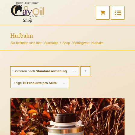
Hufbalm
Sie befinden sich hier:
Startseite
/
Shop
/
Schlagwort: Hufbalm
Sortieren nach
Standardsortierung
Klicken
Sie
Zeige
15 Produkte pro Seite
um
die
Produkte
in
aufsteigender