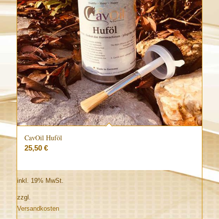
Reihenfolge
zu
sortieren
CavOil Huföl
25,50
€
inkl. 19% MwSt.
zzgl.
Versandkosten